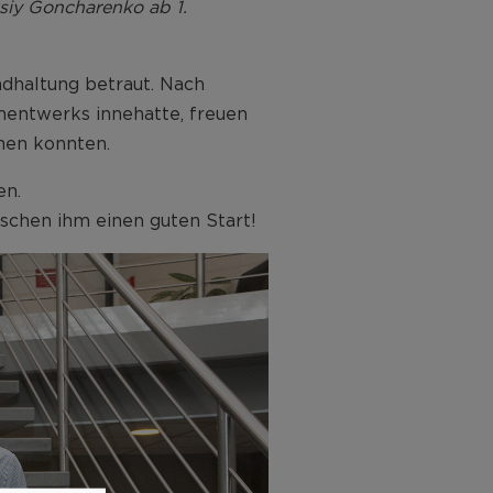
ksiy Goncharenko ab 1.
ndhaltung betraut. Nach
mentwerks innehatte, freuen
nen konnten.
en.
schen ihm einen guten Start!