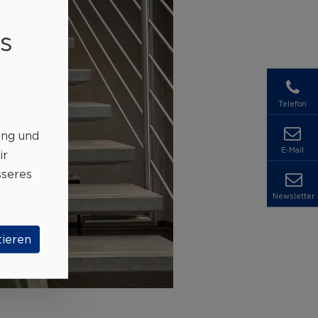
s
Telefon
ung und
E-Mail
ir
sseres
Newsletter
tieren