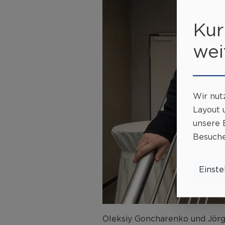
Kur
wei
Wir nut
Layout
u
unsere 
Besuche
Einste
Oleksiy Goncharenko und Jö