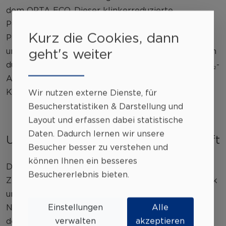
dem OPTA ECO. Dieser klinkerreduzierte
Portlandkompositzement der Sorte CEM II/C-M (S-
Kurz die Cookies, dann
P) 42,5 N ist das innovative Resultat unseres Ziels
geht's weiter
umweltfreundlichere Produkte zu entwickeln: Denn
durch die Reduktion des Klinkeranteils wird der CO₂-
Ausstoß verringert – ein wichtiger Beitrag zum
Klimaschutz.
Wir nutzen externe Dienste, für
Besucherstatistiken & Darstellung und
Layout
und erfassen dabei statistische
Daten. Dadurch lernen wir unsere
Unser Weg in eine nachhaltige Zukunft
Besucher besser zu verstehen und
können Ihnen ein besseres
Die erneute Auszeichnung mit dem CSC Gold-
Besuchererlebnis bieten.
Zertifikat ist ein bedeutender Erfolg für unser Werk
und ein wichtiger Baustein unserer
Einstellungen
Alle
Nachhaltigkeitsstrategie. Sie bestätigt, dass wir auf
verwalten
akzeptieren
dem richtigen Weg sind, nicht nur qualitativ